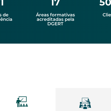
1
17
50
s de
Áreas formativas
Cli
iência
acreditadas pela
DGERT