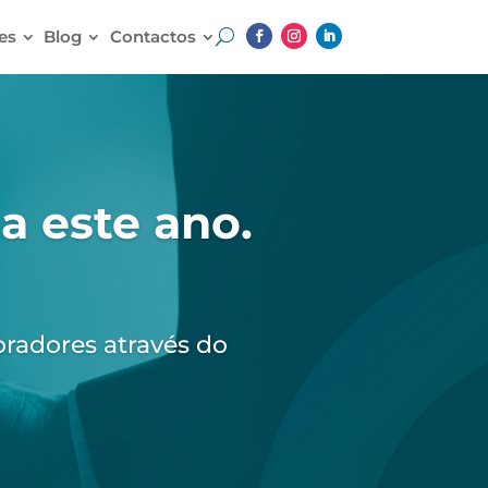
es
Blog
Contactos
apoios a fundo
financia o investimento em
ional nas
Médias
e
Grandes