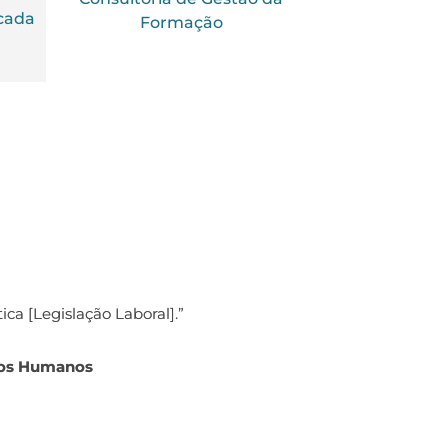
cada
Formação
têm tido impacto positivo nos nossos