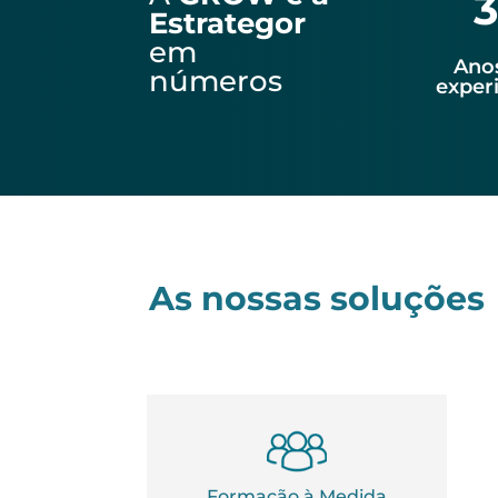
3
Estrategor
em
Ano
números
exper
As nossas soluções
Formação à Medida