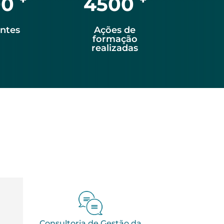
0 ⁺
4500 ⁺
entes
Ações de
formação
realizadas
Consultoria de Gestão da