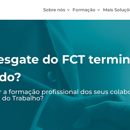
Sobre nós
Formação
Mais Soluçõ
Obtenha 
perdido!
O Portugal 2030 
Formação Profiss
Empresas
!