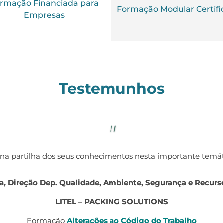
rmação Financiada para
Formação Modular Certifi
Empresas
Testemunhos
"
tem sido bastante positiva, todas as formações lecionadas 
colaboradores e a relação de confiança mantém-se.
“
Ana Ferreira, RH
Pinto & Cruz