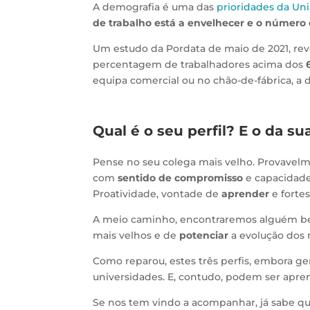
A demografia é uma das
prioridades da Un
de trabalho está a envelhecer e o número
Um estudo da Pordata de maio de 2021, rev
percentagem de trabalhadores acima dos
equipa comercial ou no chão-de-fábrica, a
Qual é o seu perfil? E o da s
Pense no seu colega mais velho. Provavelm
com
sentido de compromisso
e capacidad
Proatividade, vontade de
aprender
e forte
A meio caminho, encontraremos alguém be
mais velhos e de
potenciar
a evolução dos 
Como reparou, estes três perfis, embora g
universidades. E, contudo, podem ser apren
Se nos tem vindo a acompanhar, já sabe q