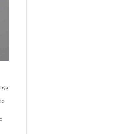
ança
do
ho