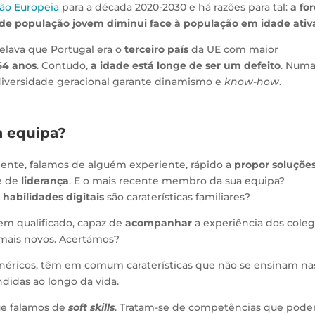
ião Europeia
para a década 2020-2030 e há razões para tal:
a fo
 de população jovem diminui face à população em idade ativ
elava que Portugal era o
terceiro país
da UE com maior
64 anos
. Contudo,
a idade está longe de ser um defeito
. Num
 diversidade geracional garante dinamismo e
know-how
.
ua equipa?
ente, falamos de alguém experiente, rápido a
propor soluçõe
e de
liderança
. E o mais recente membro da sua equipa?
s
habilidades digitais
são caraterísticas familiares?
m qualificado, capaz de
acompanhar
a experiência dos cole
mais novos. Acertámos?
enéricos, têm em comum caraterísticas que não se ensinam na
didas ao longo da vida.
ue falamos de
soft skills
. Tratam-se de competências que pod