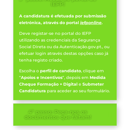
IEFP!
A candidatura é efetuada por submissão
eletrónica, através do portal
iefponline
.
Deve registar-se no portal do IEFP
utilizando as credenciais da Segurança
Social Direta ou da Autenticação.gov.pt., ou
efetuar login através destas opções caso já
tenha registo criado.
Escolha o
perfil de candidato
, clique em
“
Apoios e Incentivos
“, depois em
Medida
Cheque Formação + Digital
e
Submeter
Candidatura
para aceder ao seu formulário.
4º passo: Peça-nos os
documentos que faltam!