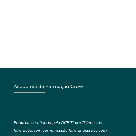
não há ação, você não decidiu
realmente.”
Academia de Formação Grow
Entidade certificada pela DGERT em 17 áreas de
formação, tem como missão formar pessoas com