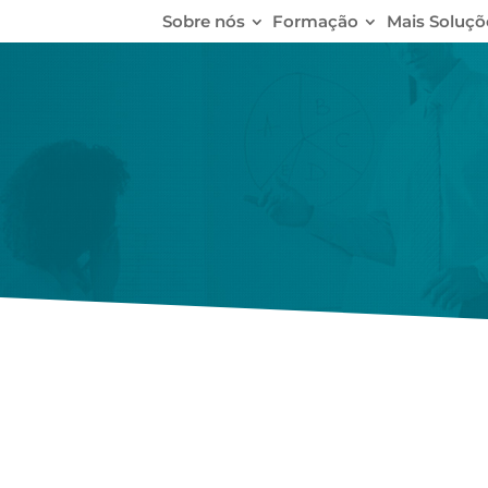
Sobre nós
Formação
Mais Soluçõ
essos Produtivos
a empresa!