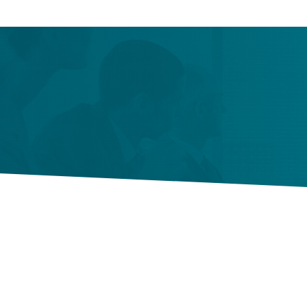
Lean e Proc
Cursos Lean para a su