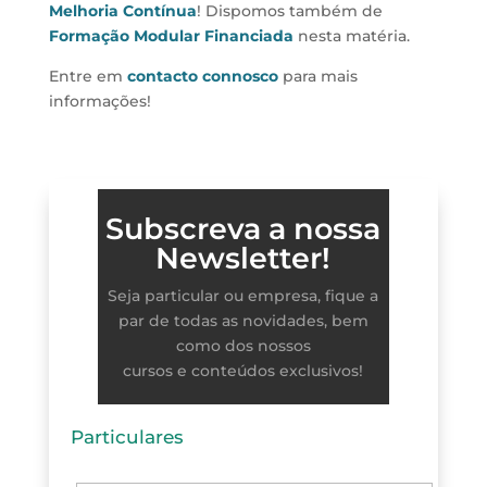
Melhoria Contínua
! Dispomos também de
Formação Modular Financiada
nesta matéria.
Entre em
contacto connosco
para mais
informações!
Subscreva a nossa
Newsletter!
Seja particular ou empresa, fique a
par de todas as novidades, bem
como dos nossos
cursos e conteúdos exclusivos!
Particulares