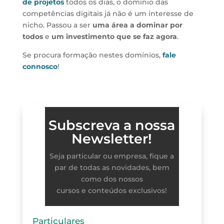
de projetos
todos os dias, o domínio das
competências digitais já não é um interesse de
nicho. Passou a ser
uma área a dominar por
todos
e
um investimento que se faz agora
.
Se procura formação nestes domínios,
fale
connosco
!
Subscreva a nossa
Newsletter!
Seja particular ou empresa, fique a
par de todas as novidades, bem
como dos nossos
cursos e conteúdos exclusivos!
Particulares