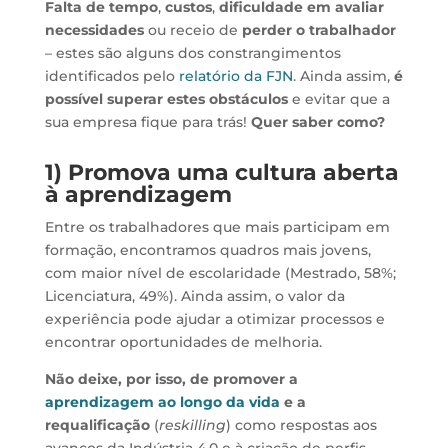
Falta de tempo
,
custos
,
dificuldade em avaliar
necessidades
ou receio de
perder o trabalhador
– estes são alguns dos constrangimentos
identificados pelo
relatório da FJN
. Ainda assim,
é
possível superar estes obstáculos
e evitar que a
sua empresa fique para trás!
Quer saber como?
1) Promova uma cultura aberta
à aprendizagem
Entre os trabalhadores que mais participam em
formação, encontramos quadros mais jovens,
com maior nível de escolaridade (Mestrado, 58%;
Licenciatura, 49%). Ainda assim, o valor da
experiência pode ajudar a otimizar processos e
encontrar oportunidades de melhoria.
Não deixe, por isso, de promover a
aprendizagem ao longo da vida
e a
requalificação
(
reskilling
) como respostas aos
avanços da Indústria 4.0 e à criação de perfis