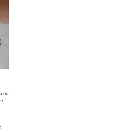
a ou
r.
o