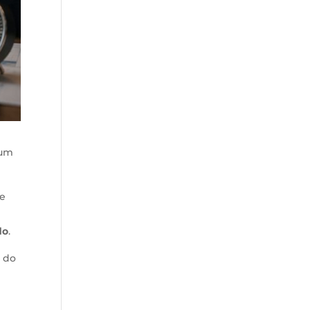
um
te
do
.
 do