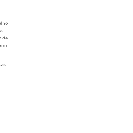
alho
o
,
o de
em
tas