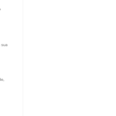
o
 sua
de,