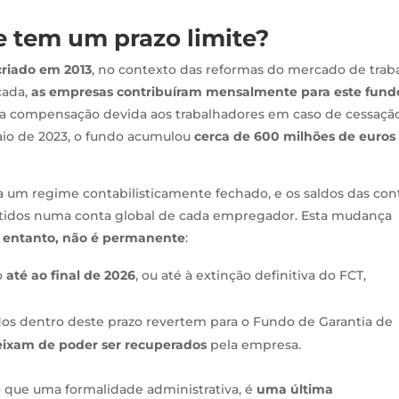
e tem um prazo limite?
criado em 2013
, no contexto das reformas do mercado de trab
cada,
as empresas contribuíram mensalmente para este fund
 da compensação devida aos trabalhadores em caso de cessaçã
maio de 2023, o fundo acumulou
cerca de 600 milhões de euros
 a um regime contabilisticamente fechado, e os saldos das con
ertidos numa conta global de cada empregador. Esta mudança
 entanto, não é permanente
:
o
até ao final de 2026
, ou até à extinção definitiva do FCT,
s dentro deste prazo revertem para o Fundo de Garantia de
eixam de poder ser recuperados
pela empresa.
do que uma formalidade administrativa, é
uma última