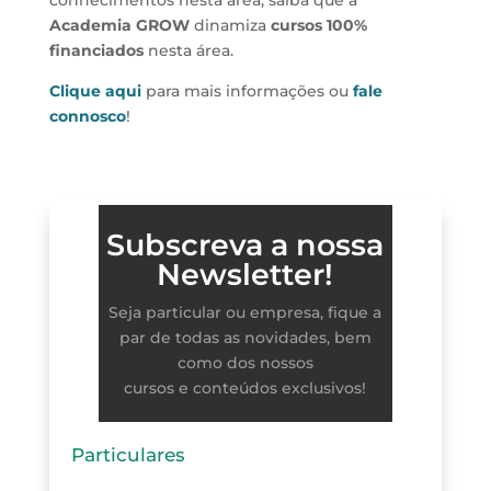
Academia GROW
dinamiza
cursos 100%
financiados
nesta área.
Clique aqui
para mais informações ou
fale
connosco
!
Subscreva a nossa
Newsletter!
Seja particular ou empresa, fique a
par de todas as novidades, bem
como dos nossos
cursos e conteúdos exclusivos!
Particulares