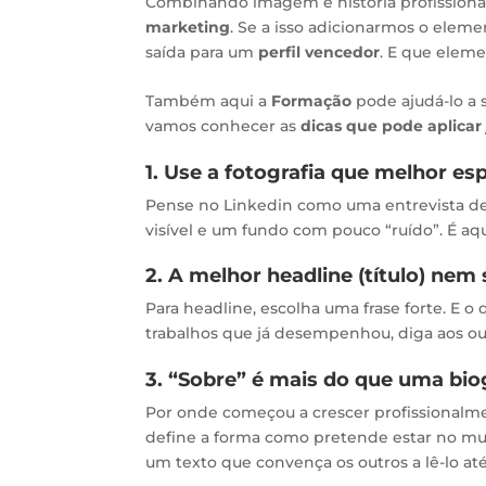
Combinando imagem e história profissiona
marketing
. Se a isso adicionarmos o eleme
saída para um
perfil vencedor
. E que elem
Também aqui a
Formação
pode ajudá-lo a s
vamos conhecer as
dicas que pode aplicar 
1. Use a fotografia que melhor esp
Pense no Linkedin como uma entrevista de
visível e um fundo com pouco “ruído”. É aq
2. A melhor headline (título) nem
Para headline, escolha uma frase forte. E o 
trabalhos que já desempenhou, diga aos ou
3. “Sobre” é mais do que uma biogr
Por onde começou a crescer profissionalme
define a forma como pretende estar no mun
um texto que convença os outros a lê-lo até