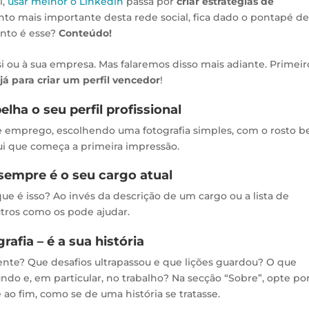
l,
usar melhor o Linkedin
passa por
criar estratégias de
nto mais importante desta rede social, fica dado o pontapé d
ento é esse?
Conteúdo!
i ou à sua empresa. Mas falaremos disso mais adiante. Primeir
já para criar um perfil vencedor
!
elha o seu perfil profissional
 emprego, escolhendo uma fotografia simples, com o rosto 
ui que começa a primeira impressão.
 sempre é o seu cargo atual
que é isso? Ao invés da descrição de um cargo ou a lista de
tros como os pode ajudar.
afia – é a sua história
nte? Que desafios ultrapassou e que lições guardou? O que
do e, em particular, no trabalho? Na secção “Sobre”, opte po
 ao fim, como se de uma história se tratasse.