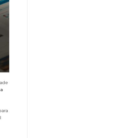
dade
da
para
l