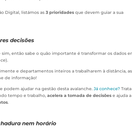
ão Digital, listámos as
3 prioridades
que devem guiar a sua
res decisões
sim, então sabe o quão importante é transformar os dados 
nce
).
mente e departamentos inteiros a trabalharem à distância, a
e de informação!
ue podem ajudar na gestão desta avalanche.
Já conhece?
Trata
do tempo e trabalho,
acelera a tomada de decisões
e ajuda a
ntos
.
chadura nem horário