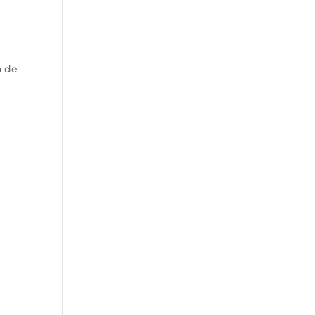
a de
r