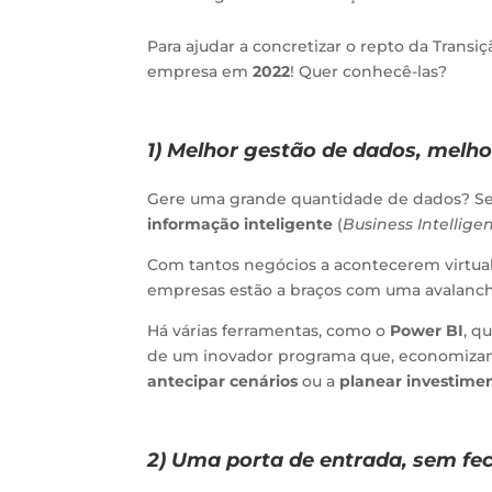
Para ajudar a concretizar o repto da Transiç
empresa em
2022
! Quer conhecê-las?
1) Melhor gestão de dados, melho
Gere uma grande quantidade de dados? Se 
informação inteligente
(
Business Intellige
Com tantos negócios a acontecerem virtual
empresas estão a braços com uma avalanch
Há várias ferramentas, como o
Power BI
, q
de um inovador programa que, economizan
antecipar cenários
ou a
planear investime
2) Uma porta de entrada, sem fe