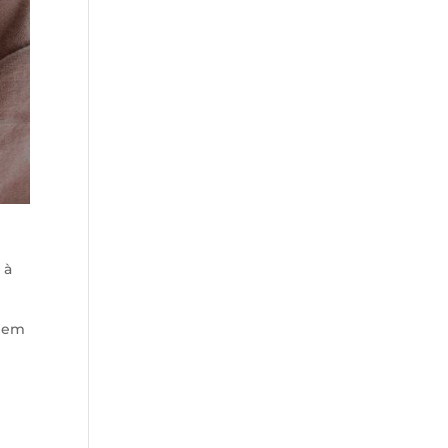
 à
, em