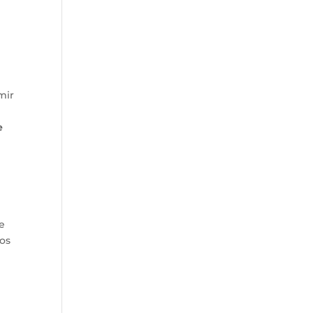
mir
e
se
 os