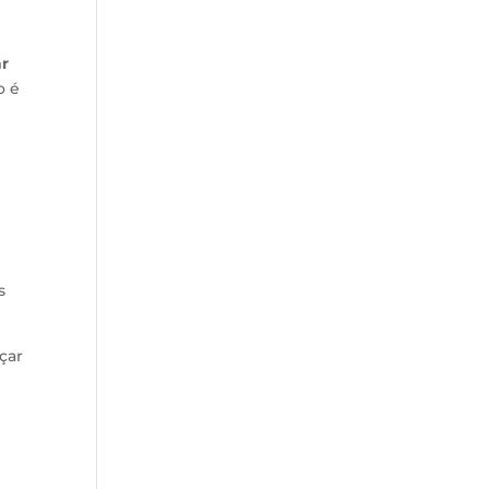
ar
o é
s
çar