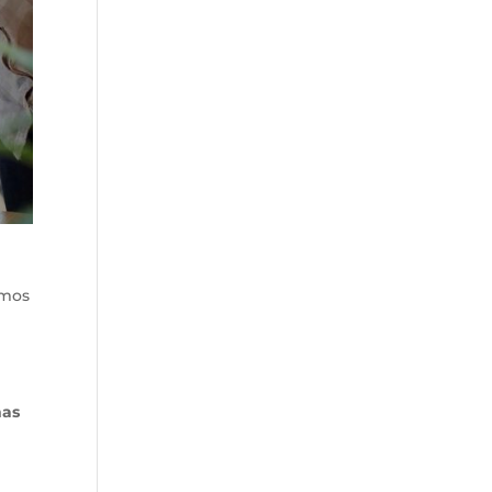
amos
mas