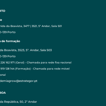
RTO
de
ida da Boavista, 3477 | 3521, 5º Andar, Sala 501
0-139 Porto
a de formação
da Boavista, 3523, 5º. Andar, Sala 503
0-139 Porto
 226 162 971 (Geral) - Chamada para rede fixa nacional
1 919 128 144 (Formação) - Chamada para rede móvel
ional
demiagrow@estrategor.pt
SBOA
 da República, 50, 2º Andar