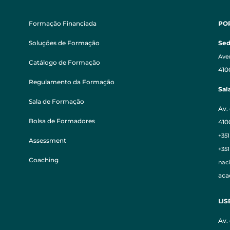
Formação Financiada
PO
Soluções de Formação
Se
Aven
Catálogo de Formação
410
Regulamento da Formação
Sal
Sala de Formação
Av. 
Bolsa de Formadores
410
+351
Assessment
+35
Coaching
nac
aca
LI
Av.