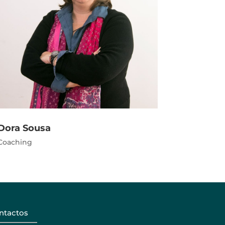
Dora Sousa
Coaching
ntactos