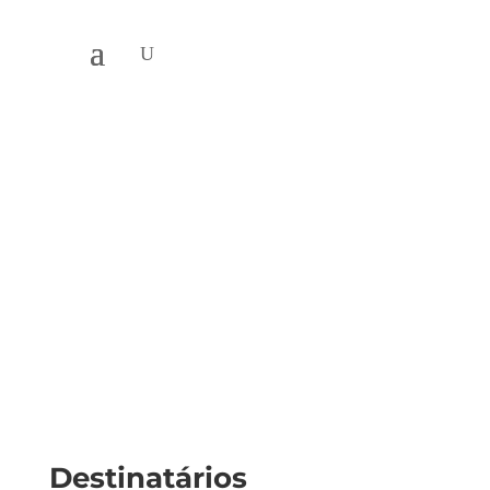
5S e Gestão
Visual
Destinatários