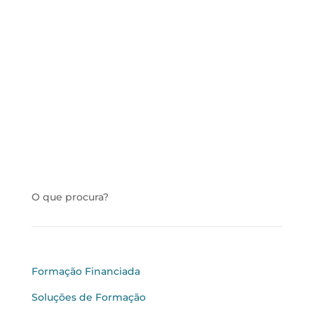
Entidade certificada pela DGERT em 17 áreas de
formação, tem como missão formar pessoas
com base em metodologias inovadoras
O que procura?
Formação Financiada
Soluções de Formação