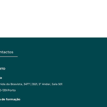
ntactos
RTO
de
ida da Boavista, 3477 | 3521, 5º Andar, Sala 501
0-139 Porto
a de formação