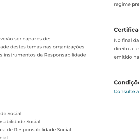
regime
pr
Certific
everão ser capazes de:
No final d
dade destes temas nas organizações,
direito a 
is instrumentos da Responsabilidade
emitido na
Condiçõ
Consulte 
de Social
sabilidade Social
ca de Responsabilidade Social
cial