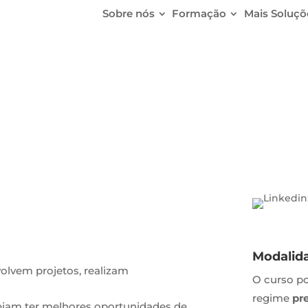
Sobre nós
Formação
Mais Soluçõ
t
Modalid
olvem projetos, realizam
O curso p
regime
pr
sejam ter melhores oportunidades de