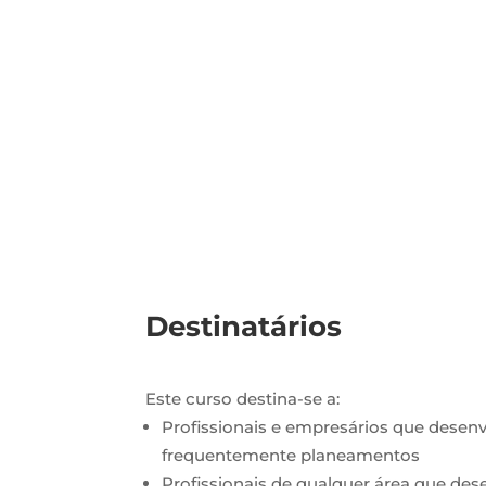
Microsoft Projec
Destinatários
Este curso desti
na-se a:
Profissionais e empresários que desenv
frequentemente planeamentos
Profissionais de qualquer área que de