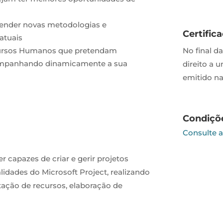
ender novas metodologias e
Certific
atuais
ecursos Humanos que pretendam
No final d
companhando dinamicamente a sua
direito a 
emitido na
Condiçõ
Consulte 
ser capazes
de c
riar e gerir projetos
alidades do Microsoft Project, realizando
tação de recursos, elaboração de