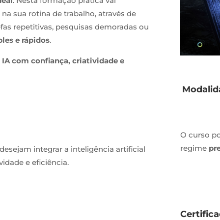
deal
. Nesta formação prática vai
l na sua rotina de trabalho, através de
fas repetitivas, pesquisas demoradas ou
les e rápidos
.
 IA com confiança, criatividade e
Modalid
O curso p
regime
pr
esejam integrar a inteligência artificial
idade e eficiência.
Certific