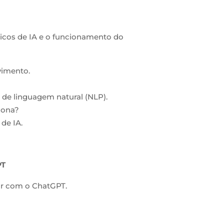
cos de IA e o funcionamento do
vimento.
e linguagem natural (NLP).
iona?
 de IA.
PT
ir com o ChatGPT.