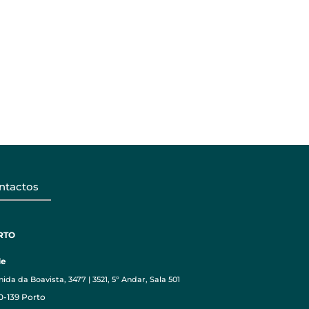
ntactos
RTO
de
ida da Boavista, 3477 | 3521, 5º Andar, Sala 501
0-139 Porto