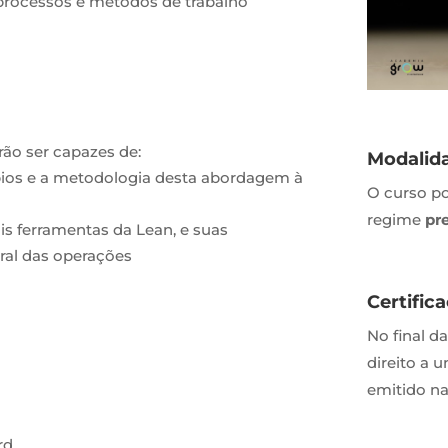
processos e métodos de trabalho
rão ser capazes de:
Modalid
pios e a metodologia desta abordagem à
O curso p
regime
pr
is ferramentas da Lean, e suas
ral das operações
Certific
No final d
direito a 
emitido na
rd