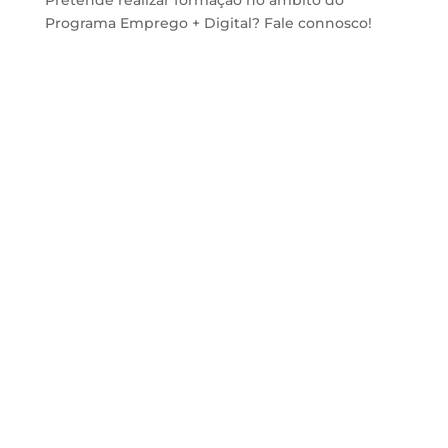
Pretende realizar formação no âmbito do
Programa Emprego + Digital? Fale connosco!