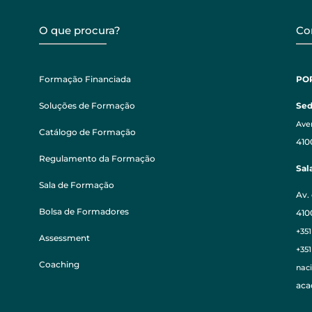
O que procura?
Co
Formação Financiada
PO
Soluções de Formação
Se
Aven
Catálogo de Formação
410
Regulamento da Formação
Sal
Sala de Formação
Av. 
Bolsa de Formadores
410
+351
Assessment
+35
Coaching
nac
aca