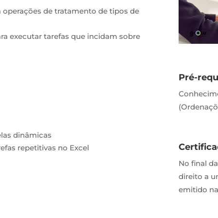
a operações de tratamento de tipos de
ara executar tarefas que incidam sobre
Pré-requ
Conhecime
(Ordenaçõe
elas dinâmicas
Certific
fas repetitivas no Excel
No final d
direito a 
emitido na