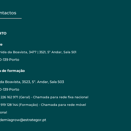
ntactos
RTO
de
ida da Boavista, 3477 | 3521, 5º Andar, Sala 501
0-139 Porto
a de formação
da Boavista, 3523, 5º. Andar, Sala 503
0-139 Porto
 226 162 971 (Geral) - Chamada para rede fixa nacional
1 919 128 144 (Formação) - Chamada para rede móvel
ional
demiagrow@estrategor.pt