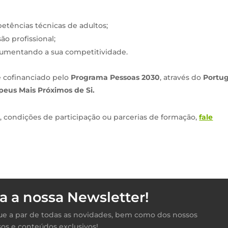
etências técnicas de adultos;
ão profissional;
 aumentando a sua competitividade.
e cofinanciado pelo
Programa Pessoas 2030
, através do
Portug
eus Mais Próximos de Si.
s, condições de participação ou parcerias de formação,
fale
a a nossa Newsletter!
ique a par de todas as novidades, bem como dos nossos
sos e conteúdos exclusivos!