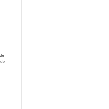
,
 de
ade