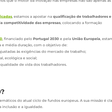
mos que o motor da inovação nas empresas não são apenas as
ficadas
, estamos a apostar na
qualificação de trabalhadores e
 competitividade das empresas
, colocando a formação
30
, financiado pelo
Portugal 2030
e pela
União Europeia
, esta
 e média duração, com o objetivo de:
justadas às exigências do mercado de trabalho;
l, ecológica e social;
 qualidade de vida dos trabalhadores.
0?
áticos do atual ciclo de fundos europeus. A sua missão é cla
a inclusão e a igualdade.