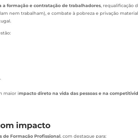
ra a formação e contratação de trabalhadores
, requalificação 
udam nem trabalham), e combate à pobreza e privação materia
ugal.
stão:
.
 maior i
mpacto direto na vida das pessoas e na competitivi
com impacto
ias de Formação Profissional
, com destaque para: