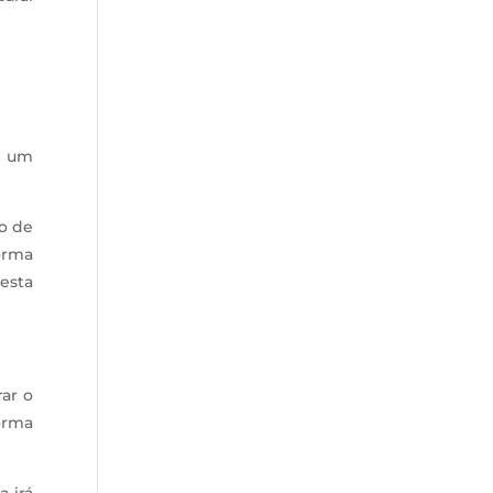
m um
ão de
forma
esta
ar o
orma
 irá