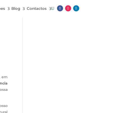
ões
Blog
Contactos
m, em
ncia
ossa
osso
ural