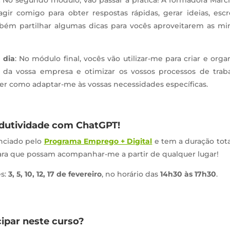
gir comigo para obter respostas rápidas, gerar ideias, escr
mbém partilhar algumas dicas para vocês aproveitarem as mi
 dia
: No módulo final, vocês vão utilizar-me para criar e orga
da vossa empresa e otimizar os vossos processos de traba
ber como adaptar-me às vossas necessidades específicas.
odutividade com ChatGPT!
nciado pelo
Programa Emprego + Digital
e tem a duração tota
para que possam acompanhar-me a partir de qualquer lugar!
es:
3, 5, 10, 12, 17 de fevereiro
, no horário das
14h30 às 17h30
.
ipar neste curso?