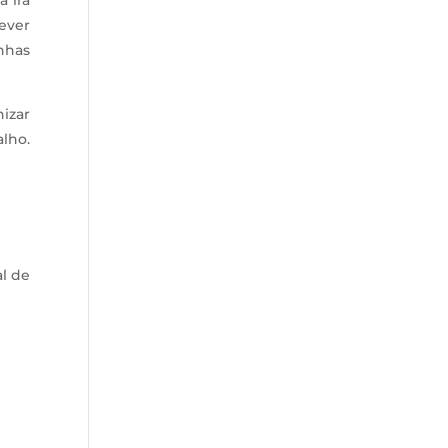
ever
nhas
nizar
lho.
l de