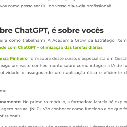
vos como posso ser útil no vosso dia-a-dia profissional!
bre ChatGPT, é sobre vocês
neira como trabalham? A Academia Grow da Estrategor te
ade com ChatGPT – otimização das tarefas diárias
.
rcia Pinheiro
, formadora deste curso, é especialista em Gest
az consigo um vasto conhecimento sobre como integrar a IA de 
tividade e assegurando uma aplicação ética e eficiente d
omo:
ionamento:
No primeiro módulo, a formadora Márcia irá explor
guagem natural (NLP). Vão conhecer como funciono e de que f
ofissionais.
:
No segundo módulo, vão passar à prática! A formadora Márcia