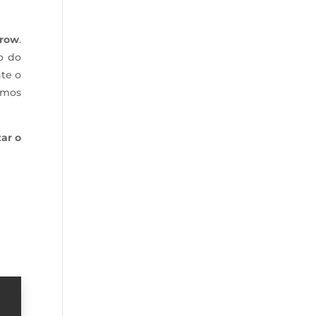
Grow
.
o do
te o
omos
ar o