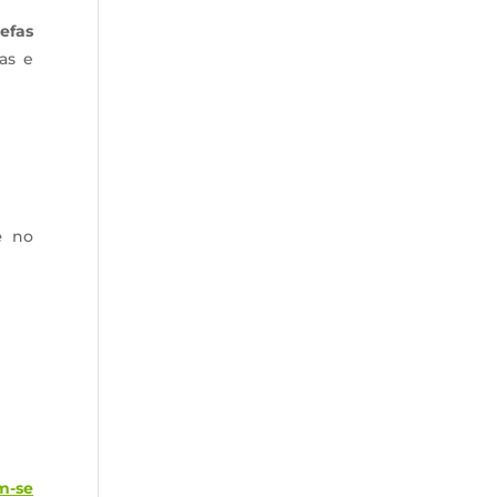
efas
as e
e
no
m-se