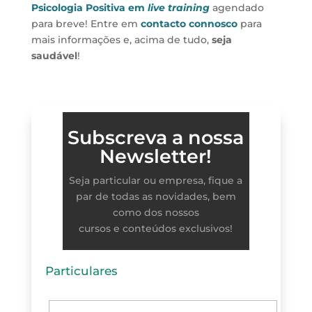
Psicologia Positiva em
live training
agendado
para breve! Entre em
contacto connosco
para
mais informações e, acima de tudo,
seja
saudável
!
Subscreva a nossa
Newsletter!
Seja particular ou empresa, fique a
par de todas as novidades, bem
como dos nossos
cursos e conteúdos exclusivos!
Particulares