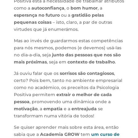
Positiva está a necessidade de trabalhar atributos
como a
autoconfiança
, o
bom humor
, a
esperança no futuro
ou a
gratidão pelas
pequenas coisas
– isto, claro, a par de outras
virtudes que já enumerámos.
Mas ao invés de guardarmos estas competências
para nós mesmos, podemos (e devemos) usá-las
no dia-a-dia, seja
junto das pessoas que nos são
mais próximas
, seja em
contexto de trabalho
.
Já ouviu falar que os
sorrisos são contagiosos
,
certo? Pois bem, tanto no ambiente empresarial
como no académico, os preceitos da Psicologia
Positiva permitem
extrair o melhor de cada
pessoa
, promovendo uma dinâmica onde a
motivação
, a
empatia
e a
entreajuda
se
transformam numa vitória de todos!
Se quiser aprender mais sobre esta área, então
sabia que a
Academia GROW
tem
um curso de