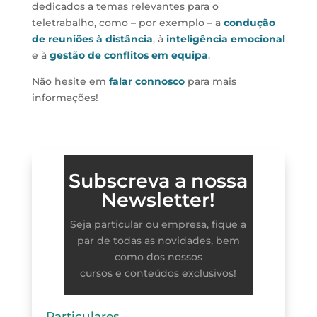
dedicados a temas relevantes para o
teletrabalho, como – por exemplo – a
condução
de reuniões à distância
, à
inteligência emocional
e à
gestão de conflitos em equipa
.
Não hesite em
falar connosco
para mais
informações!
Subscreva a nossa
Newsletter!
Seja particular ou empresa, fique a
par de todas as novidades, bem
como dos nossos
cursos e conteúdos exclusivos!
Particulares