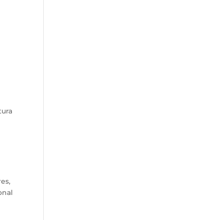
tura
es,
onal