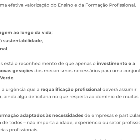
uma efetiva valorização do Ensino e da Formação Profissional.
agem ao longo da vida
;
 à
sustentabilidade
;
nal
.
es está o reconhecimento de que apenas o
investimento e a
novas gerações
dos mecanismos necessários para uma conjun
 Verde
.
i a urgência que a
requalificação profissional
deverá assumir
a
, ainda algo deficitária no que respeita ao domínio de muitas
ormação adaptados às necessidades
de empresas e particular
 de todos – não importa a idade, experiência ou setor profissi
as profissionais.