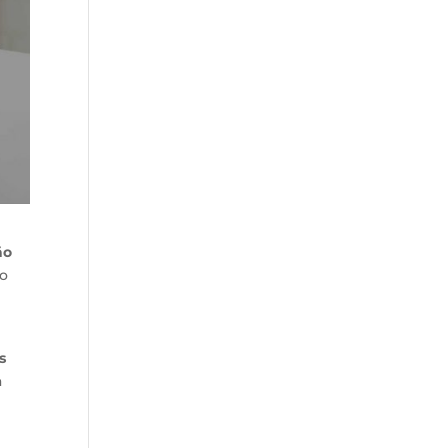
ão
ão
s
a