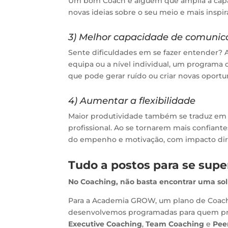
Um bom Coach é alguém que amplia a capac
novas ideias sobre o seu meio e mais inspir
3) Melhor capacidade de comunic
Sente dificuldades em se fazer entender? 
equipa ou a nível individual, um program
que pode gerar ruído ou criar novas oportu
4) Aumentar a flexibilidade
Maior produtividade também se traduz em
profissional. Ao se tornarem mais confian
do empenho e motivação, com impacto dire
Tudo a postos para se supe
No Coaching, não basta encontrar uma so
Para a Academia GROW, um plano de Coachin
desenvolvemos programadas para quem pro
Executive Coaching
,
Team Coaching
e
Pee