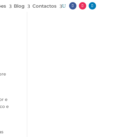
ões
Blog
Contactos
bre
or e
ico e
as