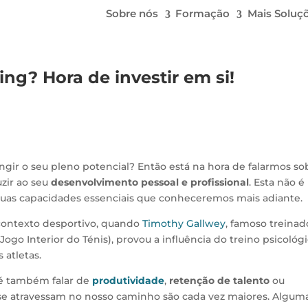
Sobre nós
Formação
Mais Soluç
ng? Hora de investir em si!
ingir o seu pleno potencial? Então está na hora de falarmos so
zir ao seu
desenvolvimento pessoal e profissional
. Esta não é
 duas capacidades essenciais que conheceremos mais adiante.
contexto desportivo, quando
Timothy Gallwey
, famoso treinad
Jogo Interior do Ténis), provou a influência do treino psicológ
atletas.
 é também falar de
produtividade
,
retenção de talento
ou
 se atravessam no nosso caminho são cada vez maiores. Algum