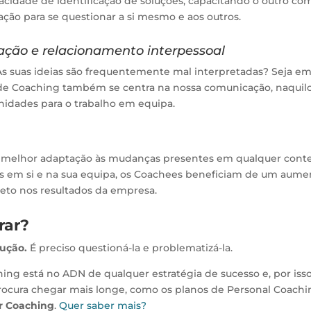
idade de identificação de soluções, capacitando o outro co
ação para se questionar a si mesmo e aos outros.
ação e relacionamento interpessoal
As suas ideias são frequentemente mal interpretadas? Seja e
a de Coaching também se centra na nossa comunicação, naquil
nidades para o trabalho em equipa.
 melhor adaptação às mudanças presentes em qualquer cont
tes em si e na sua equipa, os Coachees beneficiam de um aume
to nos resultados da empresa.
rar?
lução.
É preciso questioná-la e problematizá-la.
g está no ADN de qualquer estratégia de sucesso e, por isso
cura chegar mais longe, como os planos de Personal Coachi
r Coaching
.
Quer
saber mais?