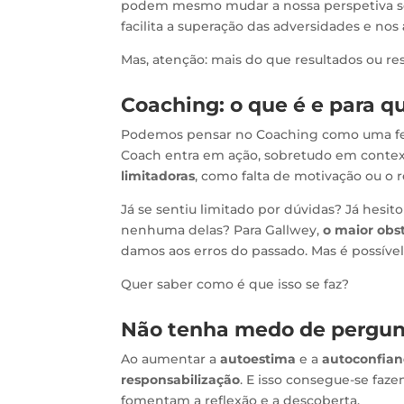
podem mesmo mudar a nossa perspetiva so
facilita a superação das adversidades e nos
Mas, atenção: mais do que resultados ou re
Coaching: o que é e para q
Podemos pensar no Coaching como uma fe
Coach entra em ação, sobretudo em contex
limitadoras
, como falta de motivação ou o r
Já se sentiu limitado por dúvidas? Já hesit
nenhuma delas? Para Gallwey,
o maior obs
damos aos erros do passado. Mas é possível
Quer saber como é que isso se faz?
Não tenha medo de pergunt
Ao aumentar a
autoestima
e a
autoconfian
responsabilização
. E isso consegue-se faze
fomentam a reflexão e a descoberta.