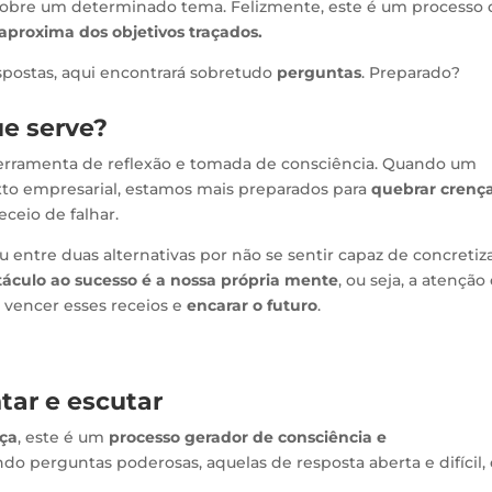
bre um determinado tema. Felizmente, este é um processo
aproxima dos objetivos traçados.
spostas, aqui encontrará sobretudo
perguntas
. Preparado?
ue serve?
rramenta de reflexão e tomada de consciência. Quando um
to empresarial, estamos mais preparados para
quebrar crenç
eceio de falhar.
ou entre duas alternativas por não se sentir capaz de concretiz
táculo ao sucesso é a nossa própria mente
, ou seja, a atenção
 vencer esses receios e
encarar o futuro
.
ar e escutar
ça
, este é um
processo gerador de consciência e
ndo perguntas poderosas, aquelas de resposta aberta e difícil,