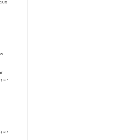
 que
as
ar
 que
 que