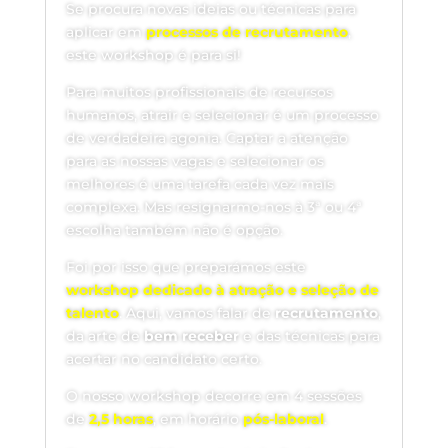
Se procura novas ideias ou técnicas para
aplicar em
processos de recrutamento
,
este workshop é para si!
Para muitos profissionais de recursos
humanos, atrair e selecionar é um processo
de verdadeira agonia. Captar a atenção
para as nossas vagas e selecionar os
melhores é uma tarefa cada vez mais
complexa. Mas resignarmo-nos à 3ª ou 4ª
escolha também não é opção.
Foi por isso que preparámos este
workshop dedicado à atração e seleção de
talento
. Aqui, vamos falar de
recrutamento
,
da arte de
bem receber
e das técnicas para
acertar no candidato certo.
O nosso workshop decorre em 4 sessões
de
2,5 horas
, em horário
pós-laboral
.