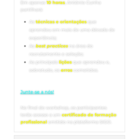
Em apenas
10 horas
, António Cunha
partilhará:
As
técnicas e orientações
que
aprendeu em mais de uma década de
experiência;
As
best practices
na área do
recrutamento e seleção;
As principais
lições
que aprendeu e,
sobretudo, os
erros
cometidos.
Junte-se a nós!
No final do workshop, os participantes
terão acesso a um
certificado de formação
profissional
emitido na plataforma SIGO.