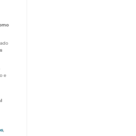
omo
cado
s
a
o e
l
os
,