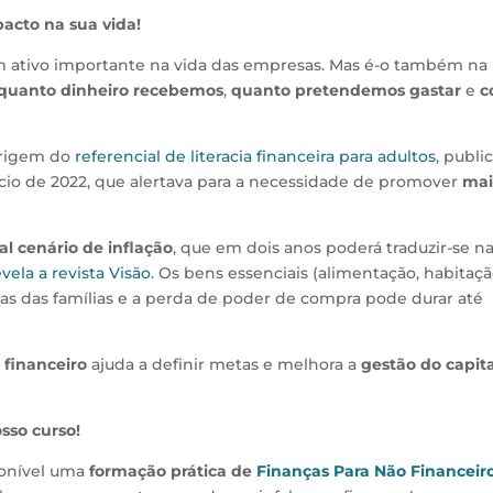
acto na sua vida!
 um ativo importante na vida das empresas. Mas é-o também na
quanto dinheiro recebemos
,
quanto pretendemos gastar
e
c
 origem do
referencial de literacia financeira para adultos
, publi
cio de 2022, que alertava para a necessidade de promover
mai
al cenário de inflação
, que em dois anos poderá traduzir-se n
evela a revista Visão
. Os bens essenciais (alimentação, habitaçã
s das famílias e a perda de poder de compra pode durar até
 financeiro
ajuda a definir metas e melhora a
gestão do capita
sso curso!
ponível uma
formação prática de
Finanças Para Não Financeir