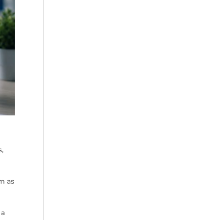
,
m as
 a