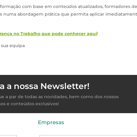
 formação com base em conteúdos atualizados, formadores d
os numa abordagem prática que permita aplicar imediatamen
ança no Trabalho que pode conhecer aqui
!
a sua equipa
a a nossa Newsletter!
ique a par de todas as novidades, bem como dos nossos
sos e conteúdos exclusivos!
Empresas