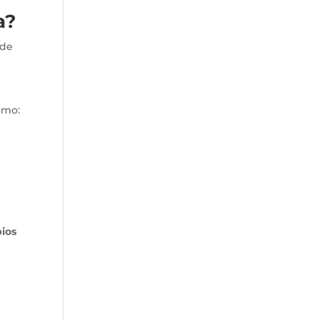
a?
 de
omo:
pios