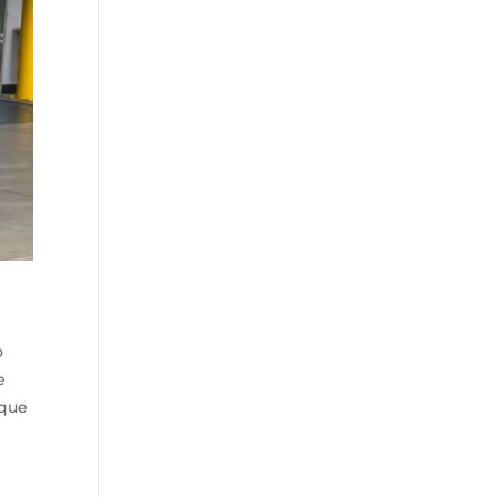
o
e
 que