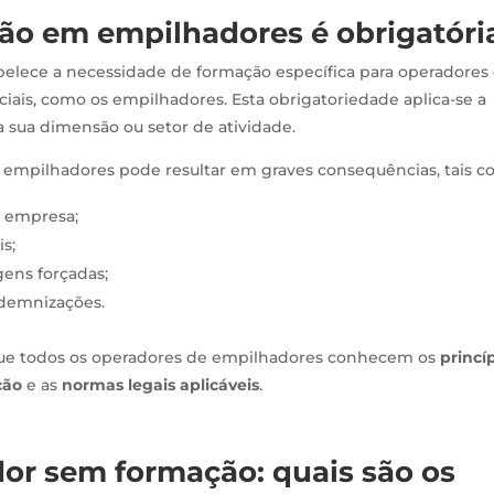
ção em empilhadores é obrigatóri
abelece a necessidade de formação específica para operadores
iais, como os empilhadores. Esta obrigatoriedade aplica-se a
sua dimensão ou setor de atividade.
 empilhadores pode resultar em graves consequências, tais c
a empresa;
is;
gens forçadas;
demnizações.
 que todos os operadores de empilhadores conhecem os
princí
ção
e as
normas legais aplicáveis
.
r sem formação: quais são os