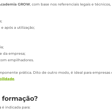
Academia GROW
, com base nos referenciais legais e técnicos,
s;
e após a utilização;
a;
 e da empresa;
 com empilhadores.
omponente prática. Dito de outro modo, é ideal para empresas
bilidade
.
a formação?
s
é indicada para: