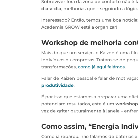
Sobreviver fora da zona de conforto não é f
dia-a-dia
, melhorias que – seguindo a lógi
Interessado? Então, temos uma boa notícia
Academia GROW está a organizar!
Workshop de melhoria cont
Mais do que um serviço, o Kaizen é uma fil
indivíduos ou empresas. Tratam-se de pe
transformações,
como já aqui falámos
.
Falar de Kaizen pessoal é falar de motivaç
produtividade
.
É por isso que estamos a preparar uma ofic
potenciam resultados, este é um
workshop 
vez de gritar guturalmente à janela – enfr
Como assim, “Energia Indi
Como já reparou, não falamos de baterias el