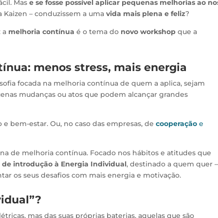
ácil. Mas
e se fosse possível aplicar pequenas melhorias ao no
ca Kaizen – conduzissem a uma
vida mais plena e feliz
?
: a
melhoria contínua
é o tema do
novo workshop
que a
ínua: menos stress, mais energia
osofia focada na melhoria contínua de quem a aplica, sejam
quenas mudanças ou atos que podem alcançar grandes
ão e bem-estar. Ou, no caso das empresas, de
cooperação
e
ina de melhoria contínua. Focado nos hábitos e atitudes que
de introdução à Energia Individual
, destinado a quem quer 
entar os seus desafios com mais energia e motivação.
vidual”?
étricas, mas das suas próprias baterias, aquelas que são