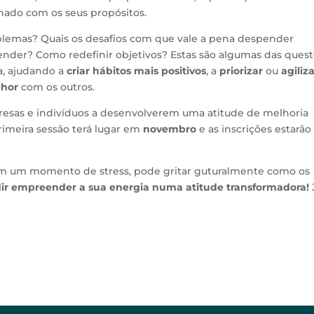
hado com os seus propósitos.
blemas? Quais os desafios com que vale a pena despender
nder? Como redefinir objetivos? Estas são algumas das ques
a, ajudando a
criar hábitos mais positivos
, a
priorizar
ou
agiliz
lhor
com os outros.
resas e indivíduos a desenvolverem uma atitude de melhoria
rimeira sessão terá lugar em
novembro
e as inscrições estarão
com um momento de stress, pode gritar guturalmente como os
dir empreender a sua energia numa atitude transformadora!