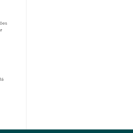
tões
ar
Já