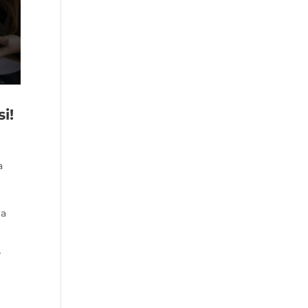
i!
a
ma
r