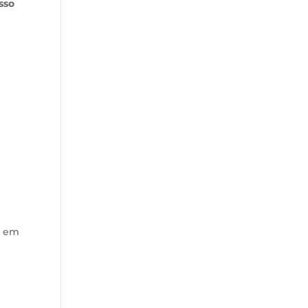
sso
– em