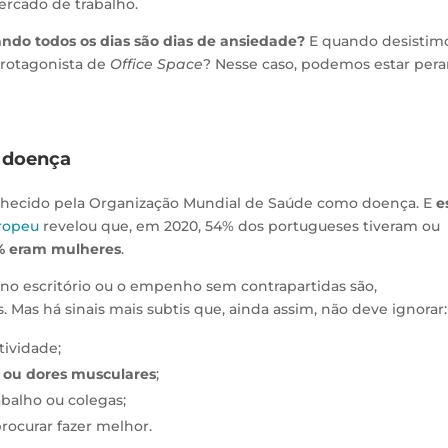
rcado de trabalho.
ndo todos os dias são dias de ansiedade?
E quando desistim
protagonista de
Office Space
? Nesse caso, podemos estar per
 doença
nhecido pela Organização Mundial de Saúde como doença. E
e
ropeu
revelou que, em 2020, 54% dos portugueses tiveram ou
% eram mulheres
.
 no escritório ou o empenho sem contrapartidas são,
. Mas há sinais mais subtis que, ainda assim, não deve ignorar:
tividade;
r ou dores musculares
;
balho ou colegas;
procurar fazer melhor.