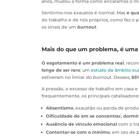
anos, mudou a forma como encaramos o me
Sentirmo-nos exaustos é normal. Mas
e qua
do trabalho e de nós próprios, como fez o 
os sinais de um
burnout
.
Mais do que um problema, é uma
O esgotamento é um problema real
, reco
longe de ser raro
: um
estudo de âmbito eu
estiveram no limiar do
burnout
. Desses,
65
A pressão, o excesso de trabalho em casa e
frequentemente, os principais catalisadores
Absentismo
, exaustão ou perda de produ
Dificuldade de em se concentrar, dormi
Ausência de vínculo emocional
com o tra
Contentar-se com o mínimo
, em vez de 