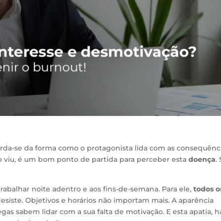
corda-se da forma como o protagonista lida com as consequênc
ão viu, é um bom ponto de partida para perceber esta
doença
.
trabalhar noite adentro e aos fins-de-semana. Para ele,
todos o
 desiste. Objetivos e horários não importam mais. A aparência
 sabem lidar com a sua falta de motivação. E esta apatia, h