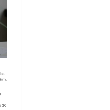
ias
 Sim,
s
á 20