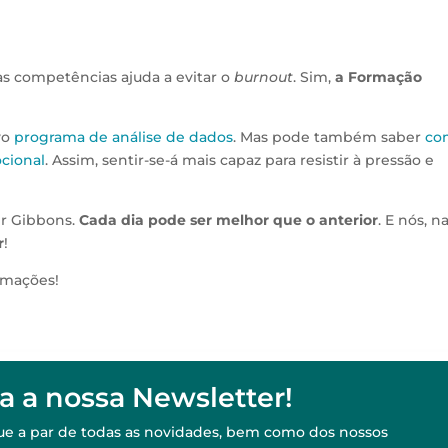
as competências ajuda a evitar o
burnout
. Sim,
a Formação
.
vo
programa de análise de dados
. Mas pode também saber
co
ocional
. Assim, sentir-se-á mais capaz para resistir à pressão e
er Gibbons.
Cada dia pode ser melhor que o anterior
. E nós, n
r
!
rmações!
a a nossa Newsletter!
ique a par de todas as novidades, bem como dos nossos