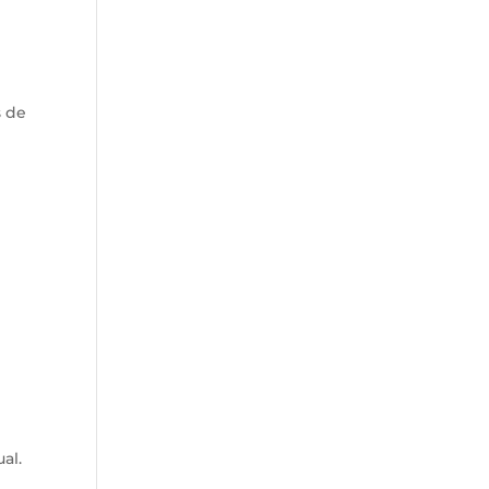
s de
al.