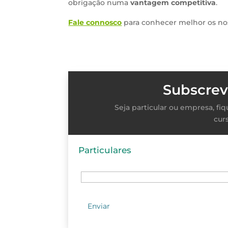
obrigação numa
vantagem competitiva
.
Fale connosco
para conhecer melhor os nos
Subscrev
Seja particular ou empresa, f
cur
Particulares