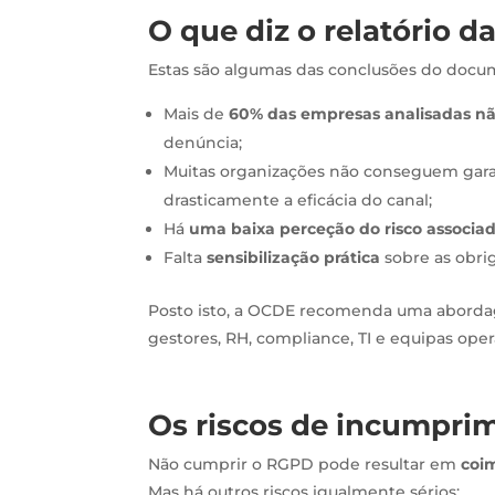
O que diz o relatório 
Estas são algumas das conclusões do docu
Mais de
60% das empresas analisadas n
denúncia;
Muitas organizações não conseguem gara
drasticamente a eficácia do canal;
Há
uma baixa perceção do risco associa
Falta
sensibilização prática
sobre as obri
Posto isto, a OCDE recomenda uma abord
gestores, RH, compliance, TI e equipas oper
Os riscos de incumpri
Não cumprir o RGPD pode resultar em
coi
Mas há outros riscos igualmente sérios: