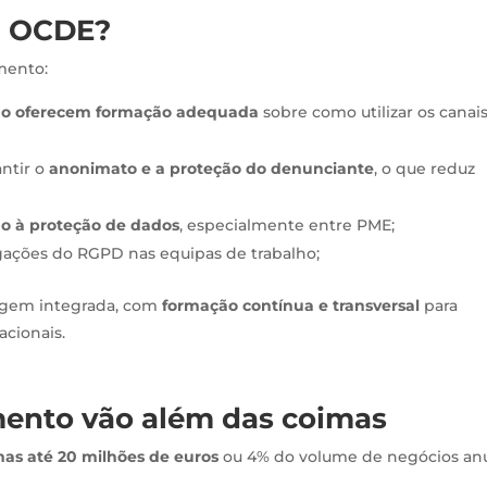
da OCDE?
mento:
ão oferecem formação adequada
sobre como utilizar os canai
ntir o
anonimato e a proteção do denunciante
, o que reduz
do à proteção de dados
, especialmente entre PME;
gações do RGPD nas equipas de trabalho;
agem integrada, com
formação contínua e transversal
para
acionais.
mento vão além das coimas
mas até 20 milhões de euros
ou 4% do volume de negócios anu