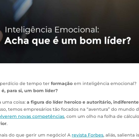
sperdício de tempo ter
formação
em inteligência emocional?
 é, para si, um bom líder?
va uma coisa:
a figura do líder heroico e autoritário, indiferente
isso, temos empresários tão focados na “aventura” do mundo 
lverem novas competências
, com um olho na folha de cálcul
ior
.
ais do que gerir um negócio! A
revista Forbes
, aliás, salienta i