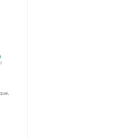
s
!
 que,