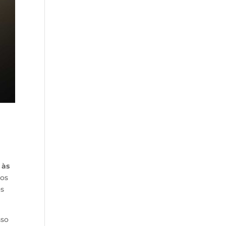
 às
dos
os
sso