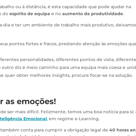
trabalho ou à distância, é esta capacidade que pode ajudar na
o do
espírito de equipa
e no
aumento da produtividade
.
-a-dia e ter um ambiente de trabalho mais produtivo, deixamo
 seus pontos fortes e fracos, prestando atenção às emoções qu
ferentes personalidades, diferentes pontos de vista, diferent
o outro diz é meio caminho para uma equipa mais coesa e unid
 se quer obter melhores insights, procure focar-se na solução.
r as emoções!
e ser mais difícil. Felizmente, temos uma boa notícia para si: 
nteligência Emocional
, em regime e-Learning.
so, também conta para cumprir a obrigação legal de
40 horas an