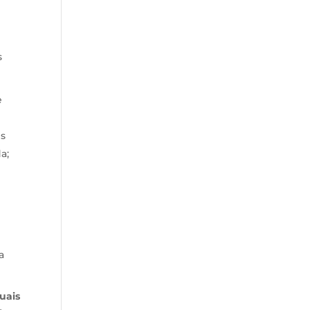
s
e
es
a;
a
uais