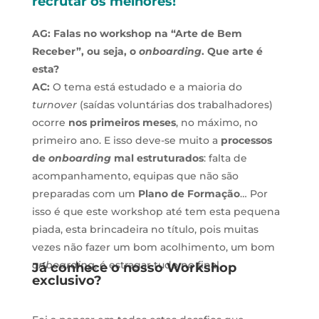
recrutar os melhores!
AG: Falas no workshop na “Arte de Bem
Receber”, ou seja, o
onboarding
. Que arte é
esta?
AC:
O tema está estudado e a maioria do
turnover
(saídas voluntárias dos trabalhadores)
ocorre
nos primeiros meses
, no máximo, no
primeiro ano. E isso deve-se muito a
processos
de
onboarding
mal estruturados
: falta de
acompanhamento, equipas que não são
preparadas com um
Plano de Formação
… Por
isso é que este workshop até tem esta pequena
piada, esta brincadeira no título, pois muitas
vezes não fazer um bom acolhimento, um bom
onboarding
, é estragar tudo no final.
Já conhece o nosso Workshop
exclusivo?