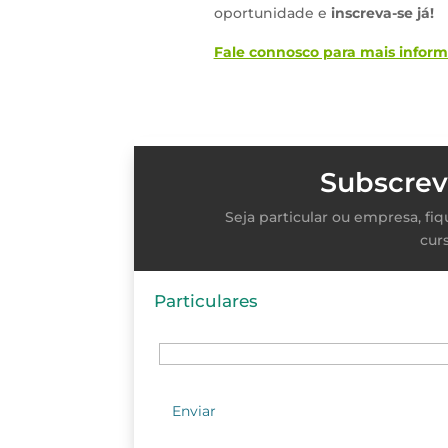
oportunidade e
inscreva-se já!
Fale connosco para mais inform
Subscrev
Seja particular ou empresa, f
cur
Particulares