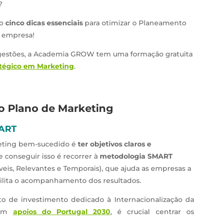
?
go
cinco dicas essenciais
para otimizar o Planeamento
a empresa!
sugestões, a Academia GROW tem uma formação gratuita
tégico em Marketing
.
 o Plano de Marketing
MART
eting bem-sucedido é
ter objetivos claros e
 conseguir isso é recorrer à
metodologia SMART
íveis, Relevantes e Temporais), que ajuda as empresas a
cilita o acompanhamento dos resultados.
o de investimento dedicado à Internacionalização da
com
apoios do Portugal 2030
, é crucial centrar os