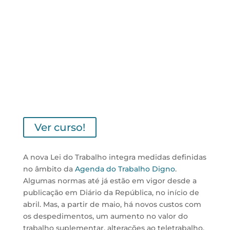
Código do Trabalho
Saiba tudo o que muda em
maio de 2023
Datas:
16, 18 e 23 de maio
Horário:
das 10 às 13 horas
Formato:
Online (via Zoom)
Investimento:
€ 190,00 + IVA
Ver curso!
A nova Lei do Trabalho integra medidas definidas
no âmbito da
Agenda do Trabalho Digno
.
Algumas normas até já estão em vigor desde a
publicação em Diário da República, no início de
abril. Mas, a partir de maio, há novos custos com
os despedimentos, um aumento no valor do
trabalho suplementar, alterações ao teletrabalho,