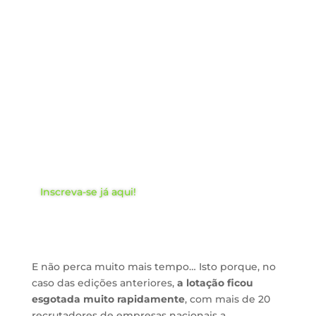
Workshop: Como atrair, selecionar
talento…
e não estragar tudo no final!
Duração:
10 horas
3ª e última edição:
9, 16, 23 e 30 de abril, das
18h30 às 21 horas
Formato:
100% remoto
Investimento:
€150 + IVA
Inscreva-se já aqui!
E não perca muito mais tempo… Isto porque, no
caso das edições anteriores,
a lotação ficou
esgotada muito rapidamente
, com mais de 20
recrutadores de empresas nacionais a