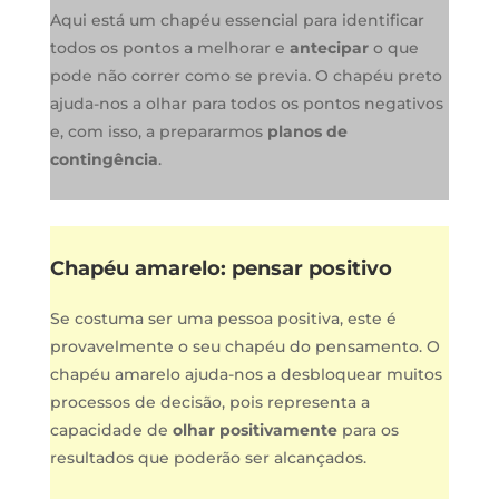
Aqui está um chapéu essencial para identificar
todos os pontos a melhorar e
antecipar
o que
pode não correr como se previa. O chapéu preto
ajuda-nos a olhar para todos os pontos negativos
e, com isso, a prepararmos
planos de
contingência
.
Chapéu amarelo: pensar positivo
Se costuma ser uma pessoa positiva, este é
provavelmente o seu chapéu do pensamento. O
chapéu amarelo ajuda-nos a desbloquear muitos
processos de decisão, pois representa a
capacidade de
olhar positivamente
para os
resultados que poderão ser alcançados.